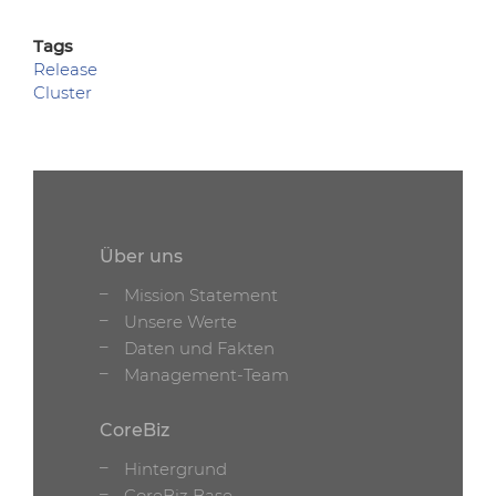
Tags
Release
Cluster
Über uns
Mission Statement
Unsere Werte
Daten und Fakten
Management-Team
CoreBiz
Hintergrund
CoreBiz Base