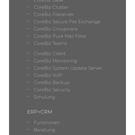
CoreBiz Cluster
CoreBiz Fileserver
CoreBiz Secure File Exchange
CoreBiz Groupware
CoreBiz Pure Mail Filter
CoreBiz Teams
CoreBiz Client
CoreBiz Monitoring
CoreBiz System Update Server
CoreBiz VoIP
CoreBiz Backup
CoreBiz Security
Schulung
ERP+CRM
Funktionen
Beratung