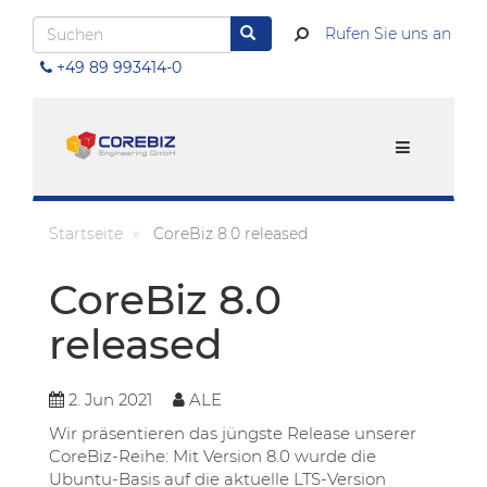
Direkt
Suchen
Rufen Sie uns an
zum
Suchen
Inhalt
+49 89 993414-0
Menu
Startseite
CoreBiz 8.0 released
CoreBiz 8.0
released
2
.
Jun
2021
ALE
Wir präsentieren das jüngste Release unserer
CoreBiz-Reihe: Mit Version 8.0 wurde die
Ubuntu-Basis auf die aktuelle LTS-Version