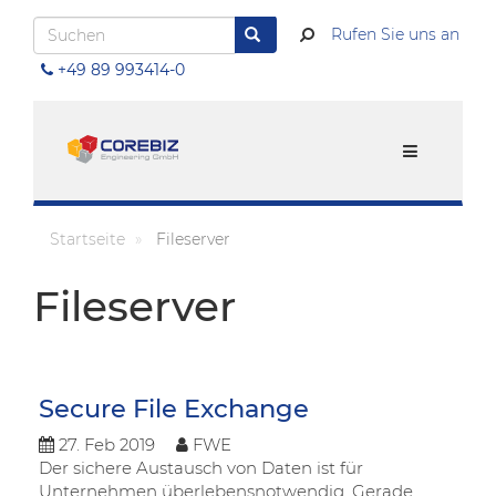
Direkt
Suchen
zum
Rufen Sie uns an
Suchen
Inhalt
+49 89 993414-0
Menu
Startseite
Fileserver
Fileserver
Secure File Exchange
27
.
Feb
2019
FWE
Der sichere Austausch von Daten ist für
Unternehmen überlebensnotwendig. Gerade