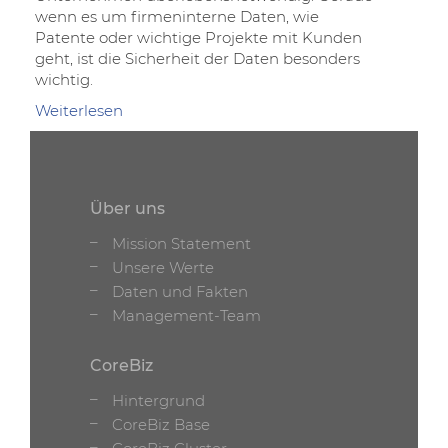
wenn es um firmeninterne Daten, wie
Patente oder wichtige Projekte mit Kunden
geht, ist die Sicherheit der Daten besonders
wichtig.
Weiterlesen
über
Secure
File
Exchange
Über uns
Mission Statement
Unsere Werte
Daten und Fakten
Management-Team
CoreBiz
Hintergrund
CoreBiz Base