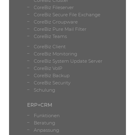
CoreBiz Cluster
CoreBiz Fileserver
CoreBiz Secure File Exchange
CoreBiz Groupware
CoreBiz Pure Mail Filter
CoreBiz Teams
CoreBiz Client
CoreBiz Monitoring
CoreBiz System Update Server
CoreBiz VoIP
CoreBiz Backup
CoreBiz Security
Schulung
ERP+CRM
Funktionen
Beratung
Anpassung