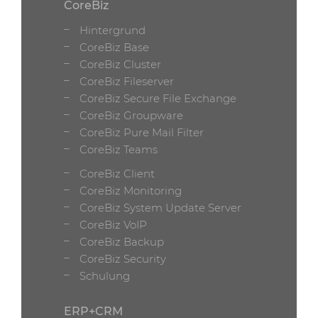
CoreBiz
Hintergrund
CoreBiz Base
CoreBiz Cluster
CoreBiz Fileserver
CoreBiz Secure File Exchange
CoreBiz Groupware
CoreBiz Pure Mail Filter
CoreBiz Teams
CoreBiz Client
CoreBiz Monitoring
CoreBiz System Update Server
CoreBiz VoIP
CoreBiz Backup
CoreBiz Security
Schulung
ERP+CRM