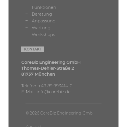
Funktionen
Beratung
Anpassung
Wartung
Workshops
KONTAKT
CoreBiz Engineering GmbH
Thomas-Dehler-Straße 2
81737 München
Telefon:
+49 89 993414-0
E-Mail:
info@corebiz.de
© 2026 CoreBiz Engineering GmbH
Kontakt