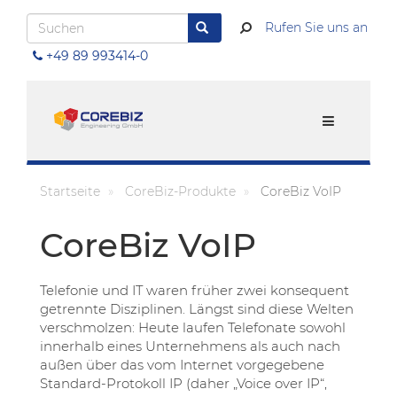
Direkt
Suchen
zum
Rufen Sie uns an
Suchen
Inhalt
+49 89 993414-0
Menu
Startseite
CoreBiz-Produkte
CoreBiz VoIP
CoreBiz VoIP
Telefonie und IT waren früher zwei konsequent
getrennte Disziplinen. Längst sind diese Welten
verschmolzen: Heute laufen Telefonate sowohl
innerhalb eines Unternehmens als auch nach
außen über das vom Internet vorgegebene
Standard-Protokoll IP (daher „Voice over IP“,