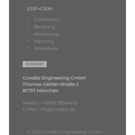
ERP+CRM
Funktionen
Beratung
Anpassung
Wartung
Workshops
KONTAKT
CoreBiz Engineering GmbH
Thomas-Dehler-Straße 2
81737 München
Telefon:
+49 89 993414-0
E-Mail:
info@corebiz.de
© 2026 CoreBiz Engineering GmbH