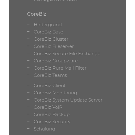
CoreBiz
Hintergrund
CoreBiz Base
CoreBiz Cluster
CoreBiz Fileserver
CoreBiz Secure File Exchange
CoreBiz Groupware
CoreBiz Pure Mail Filter
CoreBiz Teams
CoreBiz Client
CoreBiz Monitoring
CoreBiz System Update Server
CoreBiz VoIP
CoreBiz Backup
CoreBiz Security
Schulung