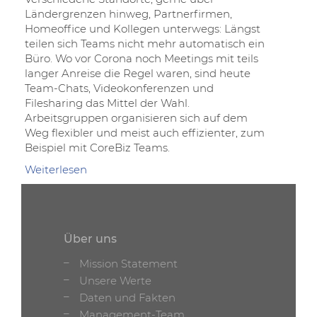
Ländergrenzen hinweg, Partnerfirmen,
Homeoffice und Kollegen unterwegs: Längst
teilen sich Teams nicht mehr automatisch ein
Büro. Wo vor Corona noch Meetings mit teils
langer Anreise die Regel waren, sind heute
Team-Chats, Videokonferenzen und
Filesharing das Mittel der Wahl.
Arbeitsgruppen organisieren sich auf dem
Weg flexibler und meist auch effizienter, zum
Beispiel mit CoreBiz Teams.
Weiterlesen
über
Teamwork
auch
jenseits
des
Über uns
Büros
Mission Statement
Unsere Werte
Daten und Fakten
Management-Team