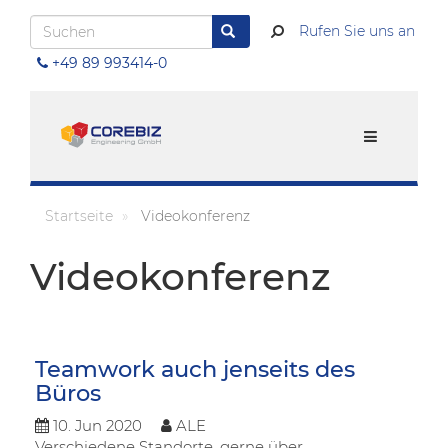
Direkt
Suchen
zum
Rufen Sie uns an
Suchen
Inhalt
+49 89 993414-0
Menu
Startseite
Videokonferenz
Videokonferenz
Teamwork auch jenseits des
Büros
10
.
Jun
2020
ALE
Verschiedene Standorte, gerne über