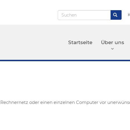
Suchen
K
S
Hauptnavigation
Startseite
Über uns
ein Rechnernetz oder einen einzelnen Computer vor unerwüns