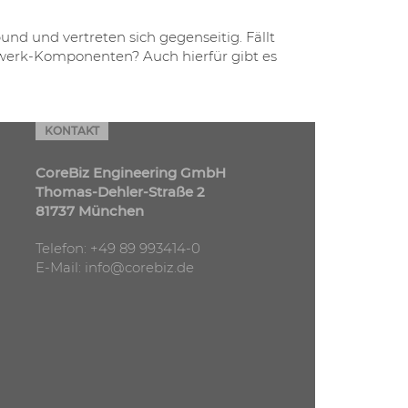
und und vertreten sich gegenseitig. Fällt
zwerk-Komponenten? Auch hierfür gibt es
KONTAKT
CoreBiz Engineering GmbH
Thomas-Dehler-Straße 2
81737 München
Telefon:
+49 89 993414-0
E-Mail:
info@corebiz.de