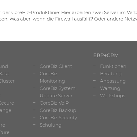
t der CoreBiz-Produktlinie: Hier arbeiten zwei Server im Verb
ben. Was aber, wenn die Firewall ausfällt? Oder andere Net
ERP+CRM
rund
CoreBiz Client
Funktionen
Base
CoreBiz
Beratung
Cluster
Monitoring
Anpassung
CoreBiz System
Wartung
r
Update Server
Workshops
Secure
CoreBiz VoIP
hange
CoreBiz Backup
CoreBiz Security
re
Schulung
Pure