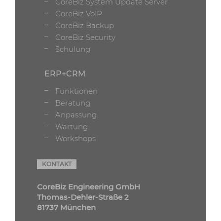
CoreBiz System Update Server
CoreBiz VoIP
CoreBiz Backup
CoreBiz Security
Schulung
ERP+CRM
Funktionen
Beratung
Anpassung
Wartung
Workshops
KONTAKT
CoreBiz Engineering GmbH
Thomas-Dehler-Straße 2
81737 München