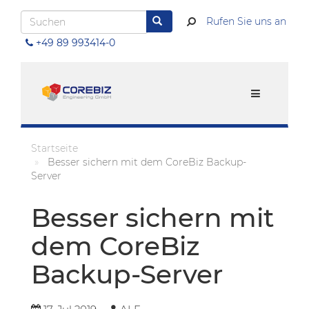
Direkt
Suchen
Rufen Sie uns an
zum
Suchen
Inhalt
+49 89 993414-0
Menu
Startseite
Besser sichern mit dem CoreBiz Backup-
Server
Besser sichern mit
dem CoreBiz
Backup-Server