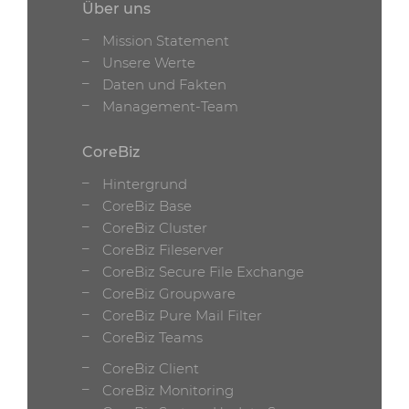
Über uns
Mission Statement
Unsere Werte
Daten und Fakten
Management-Team
CoreBiz
Hintergrund
CoreBiz Base
CoreBiz Cluster
CoreBiz Fileserver
CoreBiz Secure File Exchange
CoreBiz Groupware
CoreBiz Pure Mail Filter
CoreBiz Teams
CoreBiz Client
CoreBiz Monitoring